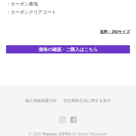
・カーボン素地
イ
・カーボンクリアコート
ン
を
得
送料：260サイズ
意
と
価格の確認・ご購入はこちら
し
て
お
り
ま
す
が
個人情報保護方針
特定商取引法に関する表示
シ
ン
Instagram
Facebook
プ
ル
© 2026
Maestro JAPAN
All Rights Reserved.
な