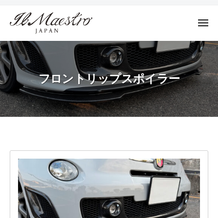
株
ュ
コ
ー
式
ン
会
メ
テ
ニ
社
株
ュ
デ
ン
M
ー
式
ザ
ツ
A
イ
会
E
へ
フロントリップスポイラー
ン
社
S
ス
に
T
M
キ
よ
R
A
ッ
っ
O
E
プ
て
J
S
そ
A
フ
T
の
P
R
A
プ
ロ
N
ロ
O
ン
ダ
J
ク
ト
A
ト