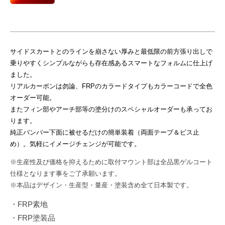
り
administrator_platz
甲
斐
を
サイドスカートとのラインを崩さない厚みと最低限の前方張り出しで
感
乗りやすくシンプルながらも存在感あるスマートなフォルムに仕上げ
じ
ました。
る
リアルカーボンは勿論、FRPのカラードタイプもカラーコードで全色
と
オーダー可能。
こ
またフィン部やアーチ部等の塗分けのスペシャルオーダーも承ってお
ります。
ろ
純正バンパー下面に被せるだけの簡単装着（両面テープ＆ビス止
で
め）。気軽にイメージチェンジが可能です。
す
。
※生産性及び価格を抑えるために取付マウント部は全品黒ゲルコート
前
仕様となります事をご了承願います。
衛
※本品はデザイン・生産型・量産・塗装含め全て日本製です。
的
・FRP素地
デ
・FRP塗装品
ザ