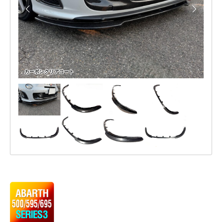
P
リ
の
A
ッ
可
N
能
プ
性
ス
が
無
ポ
カーボンクリアコート
限
イ
大
で
ラ
あ
ー
る
事
2026
は
年
何
6
よ
月
り
25
も
日
や
by