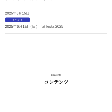
コ
ン
2025年5月15日
セ
イベント
プ
2025年6月1日（日） fiat festa 2025
ト
や
そ
の
プ
ロ
ダ
ク
Contents
コンテンツ
ト
の
マ
ー
ケ
ッ