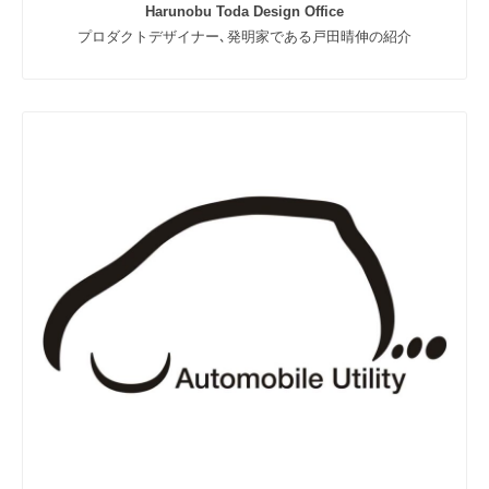
案
Harunobu Toda Design Office
を
プロダクトデザイナー､発明家である戸田晴伸の紹介
心
が
け
て
お
り
、
ご
要
望
が
あ
れ
ば
デ
ザ