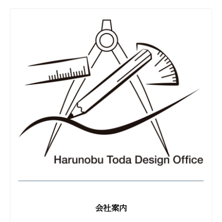
ト
ユ
ー
ザ
ー
の
視
点
に
立
っ
た
デ
ザ
イ
ン
会社案内
提