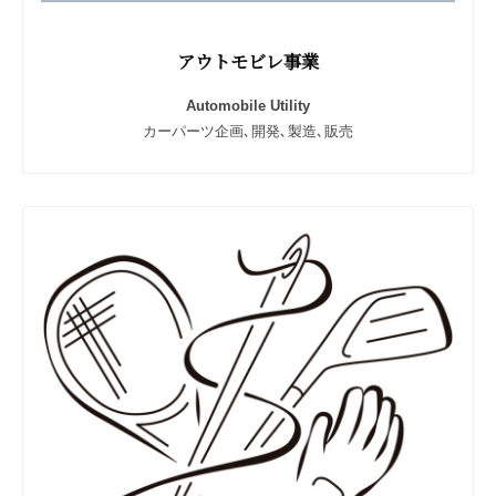
イ
ン
アウトモビレ事業
以
外
Automobile Utility
の
カーパーツ企画､開発､製造､販売
提
案
も
微
力
な
が
ら
さ
せ
て
頂
く