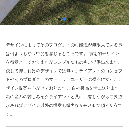
P
の
A
可
N
能
性
が
無
ト
デザインによってそのプロダクトの可能性が無限大である事
限
は何よりもやり甲斐を感じるところです。 前衛的デザイン
ッ
大
で
を得意としておりますがシンプルなものもご提供出来ます。
プ
あ
決して押し付けのデザインでは無くクライアントのコンセプ
ペ
る
トやそのプロダクトのマーケットユーザーの視点に立ったデ
事
ー
ザイン提案を心がけております。 自社製品を世に送り出す
は
ジ
為の産みの苦しみをクライアントと共に共有しながらご要望
何
よ
があればデザイン以外の提案も微力ながらさせて頂く所存で
2025
り
す。
年
も
8
や