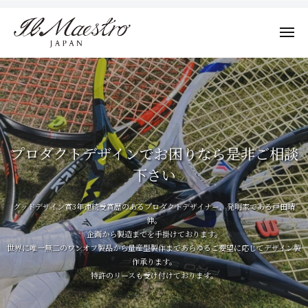
株
ュ
コ
ー
式
ン
会
メ
テ
社
ニ
株
ュ
デ
ン
M
ー
式
ザ
A
ツ
会
イ
E
へ
ン
社
S
ス
に
T
M
キ
よ
R
プロダクトデザインでお困りなら是非ご相談
A
ッ
っ
O
下さい
E
プ
J
て
S
A
そ
グッドデザイン賞3年連続受賞歴のあるプロダクトデザイナー、発明家である戸田晴
T
P
の
伸。
R
A
プ
企画から製造までを手掛けております。
N
世界に唯一無二のワンオフ製品から量産型製作まであらゆるご要望に応じてデザイン製
O
ロ
作承ります。
ダ
J
特許のリースも受け付けております。
ク
A
ト