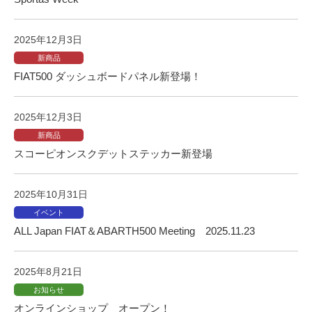
も
の
2025年12月3日
も
新商品
ご
FIAT500 ダッシュボードパネル新登場！
提
供
2025年12月3日
出
来
新商品
スコーピオンスクデットステッカー新登場
ま
す
。
2025年10月31日
ク
イベント
ラ
ALL Japan FIAT＆ABARTH500 Meeting 2025.11.23
イ
ア
2025年8月21日
ン
お知らせ
ト
オンラインショップ オープン！
の