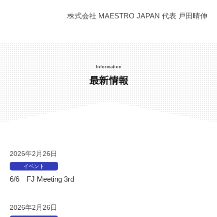
月
り
7
株式会社 MAESTRO JAPAN 代表 戸田晴伸
甲
日
斐
by
を
administrator_platz
感
Information
じ
最新情報
る
と
こ
ろ
で
す
。
2026年2月26日
前
イベント
衛
6/6 FJ Meeting 3rd
的
デ
2026年2月26日
ザ