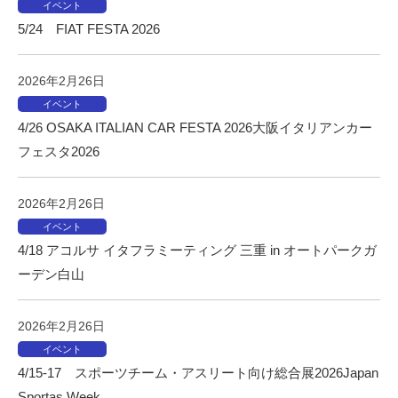
イベント
イ
5/24 FIAT FESTA 2026
ン
を
2026年2月26日
得
意
イベント
4/26 OSAKA ITALIAN CAR FESTA 2026大阪イタリアンカー
と
し
フェスタ2026
て
お
2026年2月26日
り
イベント
ま
4/18 アコルサ イタフラミーティング 三重 in オートパークガ
す
ーデン白山
が
シ
2026年2月26日
ン
プ
イベント
ル
4/15-17 スポーツチーム・アスリート向け総合展2026Japan
な
Sportas Week