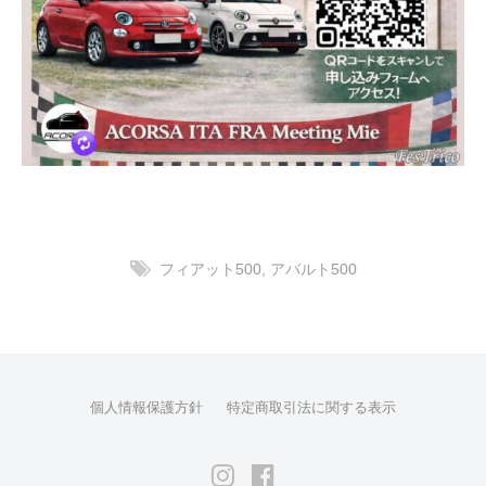
り
甲
斐
を
感
じ
る
と
こ
ろ
フィアット500
,
アバルト500
で
す
。
投
前
稿
衛
個人情報保護方針
特定商取引法に関する表示
ナ
的
ビ
デ
Instagram
Facebook
ゲ
ザ