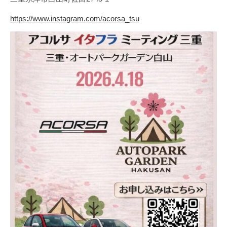
P
の
A
https://www.instagram.com/acorsa_tsu
可
N
能
性
が
無
限
大
で
あ
る
事
は
何
よ
り
も
や