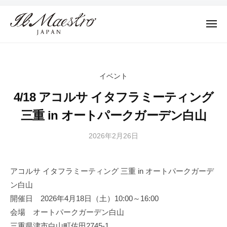
株
ュ
コ
ー
式
ン
会
メ
テ
ニ
社
株
ュ
デ
ン
M
ー
式
ザ
ツ
A
イ
会
E
へ
イベント
ン
社
S
ス
4/18 アコルサ イタフラミーティング
に
T
M
キ
よ
R
三重 in オートパークガーデン白山
A
ッ
っ
O
E
プ
て
J
2026年2月26日
b
S
そ
A
y
T
の
P
戸
R
A
アコルサ イタフラミーティング 三重 in オートパークガーデ
プ
田
N
ロ
ン白山
O
晴
ダ
伸
開催日 2026年4月18日（土）10:00～16:00
J
ク
会場 オートパークガーデン白山
A
ト
三重県津市白山町佐田2745-1