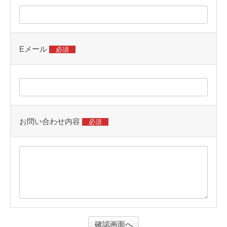
り
甲
斐
を
Eメール
必須
感
じ
る
と
こ
お問い合わせ内容
必須
ろ
で
す
。
前
衛
的
デ
ザ
確認画面へ