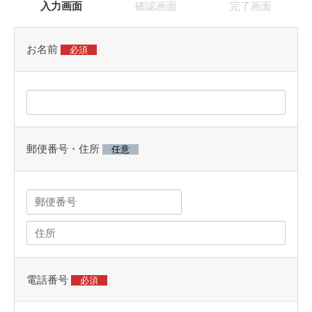
P
わ
現
現
現
入力画面
確認画面
完了画面
の
A
在
在
在
せ
可
N
表
表
表
能
お名前
必須
2025
示
示
示
性
年
さ
さ
さ
が
9
無
れ
れ
れ
月
限
て
て
て
17
大
い
い
い
日
郵便番号・住所
で
任意
る
る
る
by
あ
画
画
画
administrator_platz
る
面
面
面
事
で
で
で
は
す。
す。
す。
何
よ
り
電話番号
必須
も
や