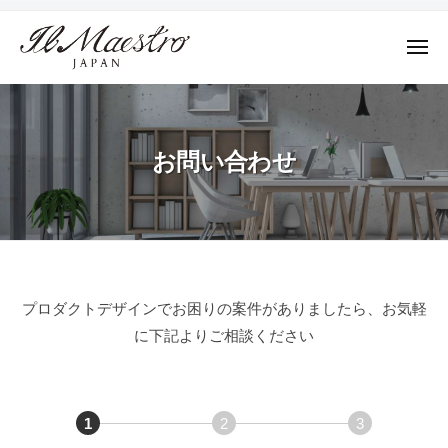
株
ュ
コ
ー
式
ン
会
メ
テ
ニ
社
株
ュ
デ
ン
M
ー
式
ザ
ツ
A
イ
会
E
へ
お問い合わせ
ン
社
S
ス
に
T
M
キ
よ
R
A
ッ
っ
O
E
プ
て
J
S
そ
A
お
プロダクトデザインでお困りの案件がありましたら、お気軽
T
の
P
に下記よりご相談ください
R
A
プ
問
N
ロ
O
い
ダ
J
ク
合
A
1
2
3
ト