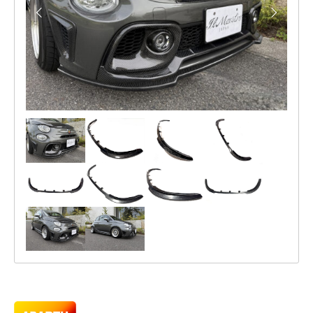
P
リ
の
A
ッ
可
N
能
プ
性
ス
が
無
ポ
限
イ
大
で
ラ
あ
ー
る
事
2026
は
年
何
6
よ
月
り
25
も
日
や
by