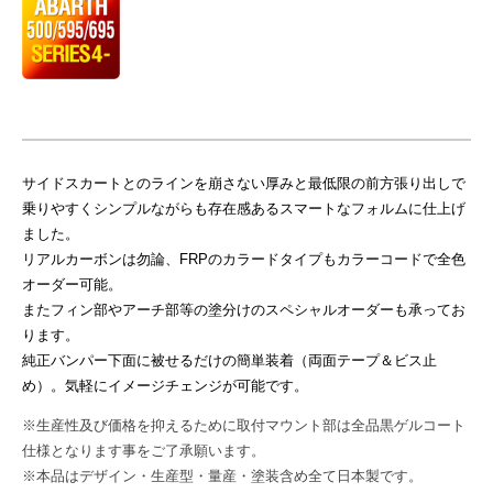
り
administrator_platz
甲
斐
を
感
じ
サイドスカートとのラインを崩さない厚みと最低限の前方張り出しで
る
乗りやすくシンプルながらも存在感あるスマートなフォルムに仕上げ
と
ました。
こ
リアルカーボンは勿論、FRPのカラードタイプもカラーコードで全色
ろ
オーダー可能。
で
またフィン部やアーチ部等の塗分けのスペシャルオーダーも承ってお
す
ります。
。
純正バンパー下面に被せるだけの簡単装着（両面テープ＆ビス止
前
め）。気軽にイメージチェンジが可能です。
衛
※生産性及び価格を抑えるために取付マウント部は全品黒ゲルコート
的
仕様となります事をご了承願います。
デ
※本品はデザイン・生産型・量産・塗装含め全て日本製です。
ザ