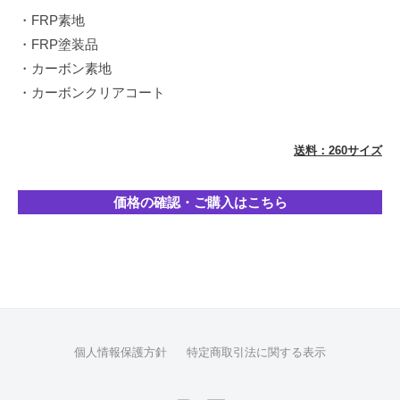
イ
・FRP素地
ン
・FRP塗装品
を
・カーボン素地
得
・カーボンクリアコート
意
と
送料：260サイズ
し
て
お
価格の確認・ご購入はこちら
り
ま
す
が
シ
ン
プ
個人情報保護方針
特定商取引法に関する表示
ル
な