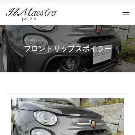
株
ュ
コ
ー
式
ン
会
メ
テ
ニ
社
株
ュ
デ
ン
M
ー
式
ザ
ツ
A
イ
会
E
へ
フロントリップスポイラー
ン
社
S
ス
に
T
M
キ
よ
R
A
ッ
っ
O
E
プ
て
J
S
そ
A
フ
T
の
P
R
A
プ
ロ
N
ロ
O
ン
ダ
J
ク
ト
A
ト