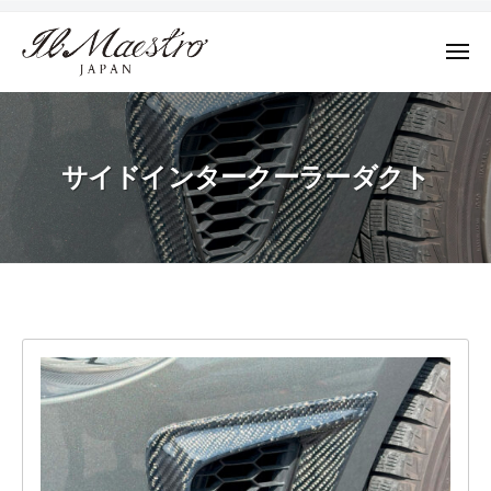
株
ュ
コ
ー
式
ン
会
メ
テ
ニ
社
株
ュ
デ
ン
M
ー
式
ザ
ツ
A
イ
会
E
へ
サイドインタークーラーダクト
ン
社
S
ス
に
T
M
キ
よ
R
A
ッ
っ
O
E
プ
て
J
S
そ
A
サ
T
の
P
R
A
プ
イ
N
ロ
O
ド
ダ
J
ク
イ
A
ト