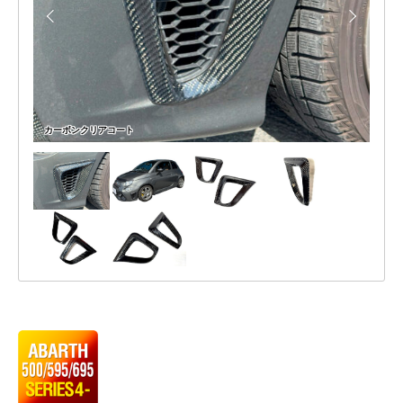
P
ン
の
A
タ
可
N
能
ー
性
ク
が
無
ー
カーボンクリアコート
限
ラ
大
で
ー
あ
ダ
る
事
ク
は
ト
何
よ
2026
り
年
も
6
や
月