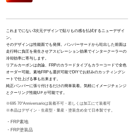
り
25
甲
日
斐
by
を
administrator_platz
これまでにない3次元デザインで貼りもの感を払拭するニューデザイ
感
ン。
じ
そのデザインは性能面でも発揮。バンパーサードから吐出した前面は
る
走行時に負圧を発生させアスピレーション効果でインタークーラーの
と
冷却効率に寄与します。
こ
リアルカーボンは勿論、FRPのカラードタイプもカラーコードで全色
オーダー可能。素地FRPも選択可能でDIYでお好みのカッティングシ
ろ
ートで仕上げる事も出来ます。
で
純正バンパーに張り付けるだけの簡単装着。気軽にイメージチェンジ
す
とクーリング性能UＰが可能です。
。
前
※695 70°Anniversarioは装着不可・若しくは加工にて装着可
衛
※本品はデザイン・生産型・量産・塗装含め全て日本製です。
的
・FRP素地
デ
・FRP塗装品
ザ