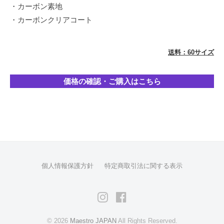
・カーボン素地
イ
・カーボンクリアコート
ン
を
得
送料：60サイズ
意
と
価格の確認・ご購入はこちら
し
て
お
り
ま
す
が
個人情報保護方針
特定商取引法に関する表示
シ
ン
Instagram
Facebook
プ
ル
© 2026
Maestro JAPAN
All Rights Reserved.
な