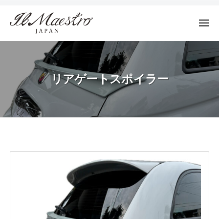
株
ュ
コ
ー
式
ン
会
メ
テ
ニ
社
株
ュ
デ
ン
M
ー
式
ザ
ツ
A
イ
会
E
へ
リアゲートスポイラー
ン
社
S
ス
に
T
M
キ
よ
R
A
ッ
っ
O
E
プ
て
J
S
そ
A
リ
T
の
P
R
A
プ
ア
N
ロ
O
ゲ
ダ
J
ク
ー
A
ト