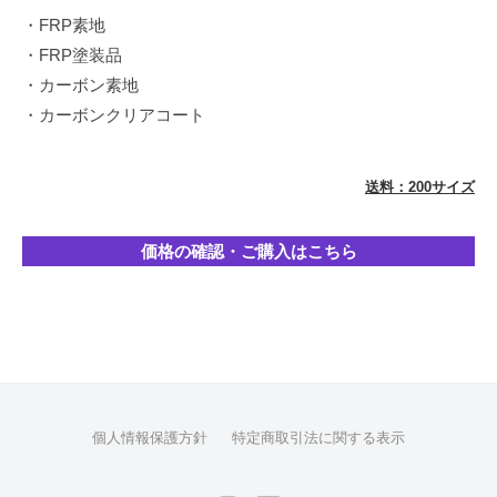
イ
・FRP素地
ン
・FRP塗装品
を
・カーボン素地
得
・カーボンクリアコート
意
と
送料：200サイズ
し
て
お
価格の確認・ご購入はこちら
り
ま
す
が
シ
ン
プ
個人情報保護方針
特定商取引法に関する表示
ル
な