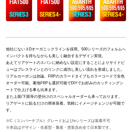
り
甲
斐
を
感
じ
他社にない３Dオーガニックラインを採用。500シリーズのフォルムへ
る
インパクトを持ちながらも美しく融合するデザイン実現。
と
あえてリアゲートのスパンに納めない設定にすることによりサイドビ
こ
ューはプレスラインとのリンクに成功し美しい流れを形成しました。
ろ
リアルカーボンは勿論、FRPのカラードタイプもカラーコードで全色
で
オーダー可能。素地FRPも選択可能でDIYでお好みのカッティングシ
す
ートで仕上げる事も出来ます。
。
また上面/下面等の塗分けのスペシャルオーダーも承っております。
前
リアゲートに貼るだけの簡単装着。気軽にイメージチェンジが可能で
衛
す。
的
※C（コンバーチブル）グレードおよびeシリーズは装着不可
デ
※本品はデザイン・生産型・量産・塗装含め全て日本製です。
ザ