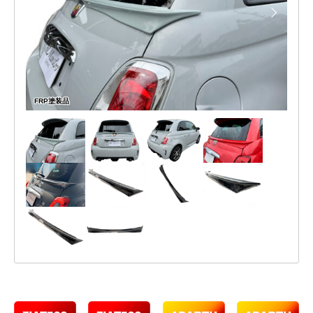
P
ト
の
A
ス
可
N
能
ポ
性
イ
が
無
ラ
FRP塗装品
限
ー
大
で
2026
あ
年
る
6
事
月
は
25
何
日
よ
by
り
administrator_platz
も
や