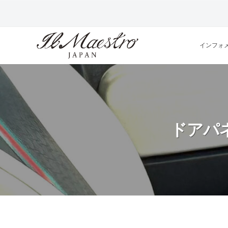
株
コ
式
ン
会
テ
社
インフォ
ン
M
株
デ
ツ
A
ザ
式
へ
E
イ
ス
会
S
ン
キ
T
に
社
ドアパ
よ
ッ
R
M
っ
O
プ
A
て
J
そ
E
A
の
S
P
プ
T
A
ロ
ダ
N
R
ク