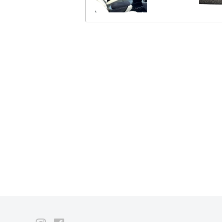
カ
や
り
ー
甲
斐
ボ
を
感
ン
じ
る
ク
と
こ
リ
ろ
で
ア
す
。
コ
前
衛
ー
的
デ
ト
ザ