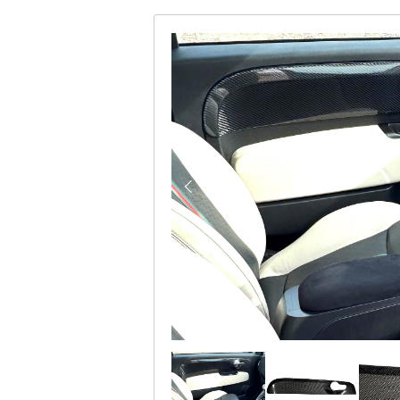
O
ド
ト
の
J
ア
可
A
能
P
パ
性
が
A
ネ
無
N
限
ル
大
で
プ
あ
る
レ
事
は
ー
何
よ
ト
り
も