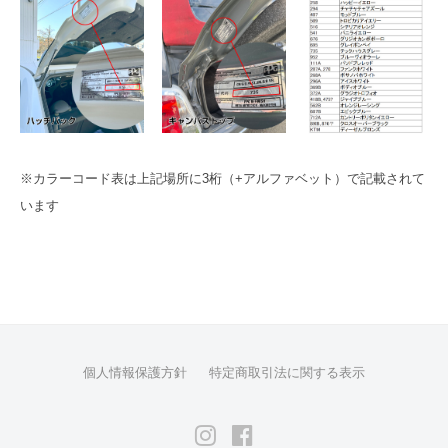
も
の
も
ご
提
供
出
※カラーコード表は上記場所に3桁（+アルファベット）で記載されて
来
います
ま
す
。
ク
ラ
イ
ア
個人情報保護方針
特定商取引法に関する表示
ン
ト
Instagram
Facebook
の