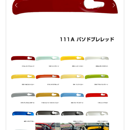
P
ル
の
A
プ
可
N
能
レ
性
ー
が
無
ト
限
カ
大
で
ラ
あ
ー
る
事
ド
は
タ
何
イ
よ
り
プ
も
や
2026