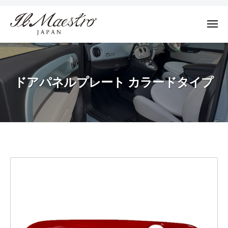
株
ュ
コ
ー
式
ン
会
メ
テ
ニ
社
株
ュ
デ
ン
M
ー
式
ザ
ツ
A
イ
会
E
へ
ドアパネルプレート カラードタイプ
ン
社
S
ス
に
T
M
キ
よ
R
A
ッ
っ
O
E
プ
て
J
S
そ
A
ド
T
の
P
R
A
プ
ア
N
ロ
O
パ
ダ
J
ク
ネ
A
ト