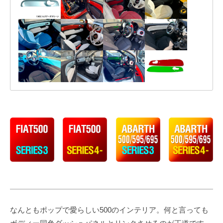
り
年
甲
6
斐
月
を
25
感
日
by
じ
administrator_platz
る
と
こ
ろ
で
す
。
前
衛
的
デ
なんともポップで愛らしい500のインテリア。何と言っても
ザ