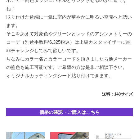
ボディー同色ダッシュパネルとリンクさせるのが王道です
イ
ね！
ン
取り付けた途端に一気に室内が華やかに明るい空間へと誘い
を
ます。
得
そこをあえて対象色やグリーンとレッドのアシンメトリーの
意
コーデ（別途手数料\6,325税込）は上級カスタマイザーに是
と
非チャレンジしてみて欲しいです。
し
ちなみにカラー名とカラーコードを頂きましたら他メーカー
て
の塗色も施工可能です。ご希望の方は是非ご相談下さい。
お
オリジナルカッティングシート貼り付けできます。
り
ま
す
送料：140サイズ
が
シ
価格の確認・ご購入はこちら
ン
プ
ル
な