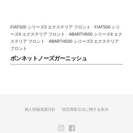
P
の
A
可
N
能
性
FIAT500 シリーズ3 エクステリア フロント
FIAT500 シリ
/
が
ーズ4 エクステリア フロント
ABARTH500 シリーズ4 エク
/
無
ステリア フロント
ABARTH500 シリーズ3 エクステリア
/
フロント
限
大
ボンネットノーズガーニッシュ
で
あ
る
事
は
何
よ
個人情報保護方針
特定商取引法に関する表示
り
も
Instagram
Facebook
や