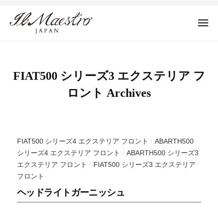
株
ュ
コ
ー
式
ン
会
メ
テ
ニ
社
株
ュ
デ
ン
M
ー
式
ザ
ツ
A
イ
会
E
へ
FIAT500 シリーズ3 エクステリア フ
ン
社
S
ス
ロント Archives
に
T
M
キ
よ
R
A
ッ
っ
O
E
プ
て
J
S
そ
A
FIAT500 シリーズ4 エクステリア フロント
ABARTH500
/
T
の
P
シリーズ4 エクステリア フロント
ABARTH500 シリーズ3
/
R
A
プ
エクステリア フロント
FIAT500 シリーズ3 エクステリア
/
N
フロント
ロ
O
ダ
J
ヘッドライトガーニッシュ
ク
A
ト