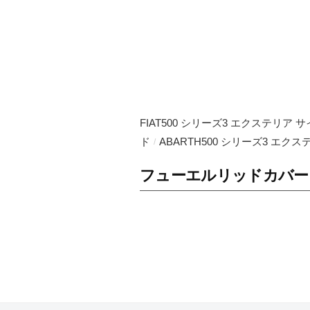
O
ト
の
J
可
A
能
P
性
が
A
無
N
FIAT500 シリーズ3 エクステリア 
限
ド
ABARTH500 シリーズ3 エク
/
大
で
フューエルリッドカバー
あ
る
事
は
何
よ
り
も