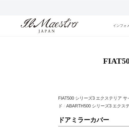
株
コ
式
ン
会
テ
社
インフォ
ン
M
株
デ
ツ
A
ザ
式
へ
E
イ
ス
会
S
ン
FIAT
キ
T
に
社
よ
ッ
R
M
っ
O
プ
A
て
J
そ
E
A
FIAT500 シリーズ3 エクステリア 
の
S
P
ド
ABARTH500 シリーズ3 エク
/
プ
T
A
ロ
ドアミラーカバー
ダ
N
R
ク