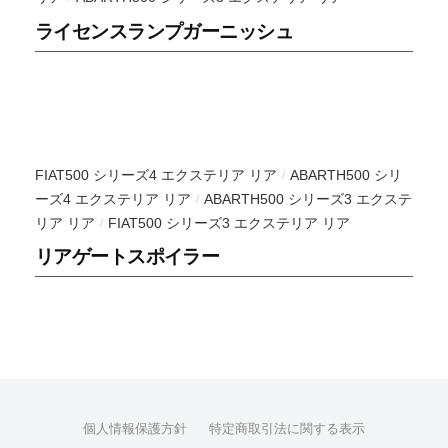
り
ライセンスランプガーニッシュ
甲
斐
を
感
じ
る
FIAT500 シリーズ4 エクステリア リア
ABARTH500 シリ
/
と
ーズ4 エクステリア リア
ABARTH500 シリーズ3 エクステ
/
こ
リア リア
FIAT500 シリーズ3 エクステリア リア
/
ろ
リアゲートスポイラー
で
す
。
前
衛
的
デ
個人情報保護方針
特定商取引法に関する表示
ザ