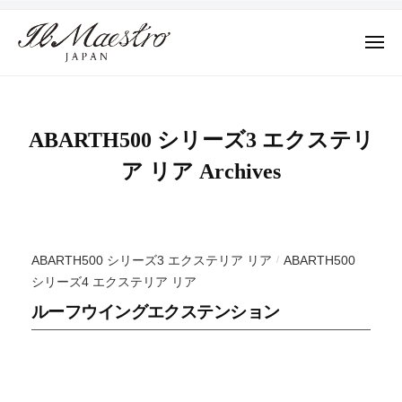
株
ュ
コ
ー
式
ン
会
メ
テ
ニ
社
株
ュ
デ
ン
M
ー
式
ザ
ツ
A
イ
会
E
へ
ABARTH500 シリーズ3 エクステリ
ン
社
S
ス
ア リア Archives
に
T
M
キ
よ
R
A
ッ
っ
O
E
プ
て
J
S
そ
A
ABARTH500 シリーズ3 エクステリア リア
ABARTH500
/
T
の
P
シリーズ4 エクステリア リア
R
A
プ
ルーフウイングエクステンション
N
ロ
O
ダ
J
ク
A
ト