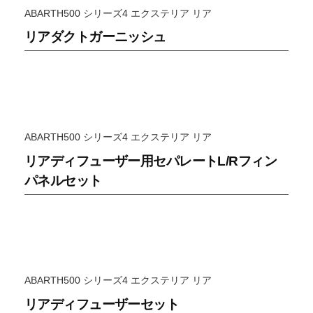
P
の
ABARTH500 シリーズ4 エクステリア リア
A
可
リアダクトガーニッシュ
N
能
性
が
無
限
大
ABARTH500 シリーズ4 エクステリア リア
で
リアディフューザー用セパレートL/Rフィン
あ
パネルセット
る
事
は
何
よ
り
ABARTH500 シリーズ4 エクステリア リア
も
リアディフューザーセット
や