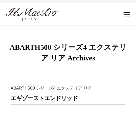
株
ュ
コ
ー
式
ン
会
メ
テ
ニ
社
株
ュ
デ
ン
M
ー
式
ザ
ツ
A
イ
会
E
へ
ABARTH500 シリーズ4 エクステリ
ン
社
S
ス
ア リア Archives
に
T
M
キ
よ
R
A
ッ
っ
O
E
プ
て
J
S
そ
A
ABARTH500 シリーズ4 エクステリア リア
T
の
P
エギゾーストエンドリッド
R
A
プ
N
ロ
O
ダ
J
ク
A
ト