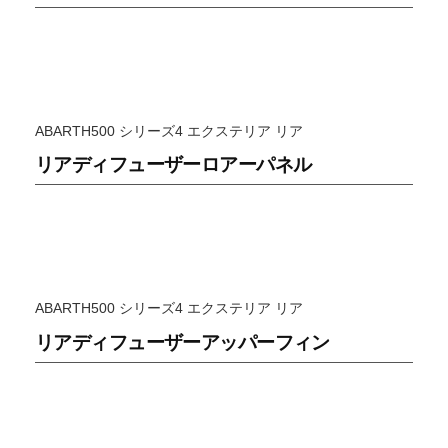
り
甲
斐
を
感
ABARTH500 シリーズ4 エクステリア リア
じ
リアディフューザーロアーパネル
る
と
こ
ろ
で
す
ABARTH500 シリーズ4 エクステリア リア
。
リアディフューザーアッパーフィン
前
衛
的
デ
ザ