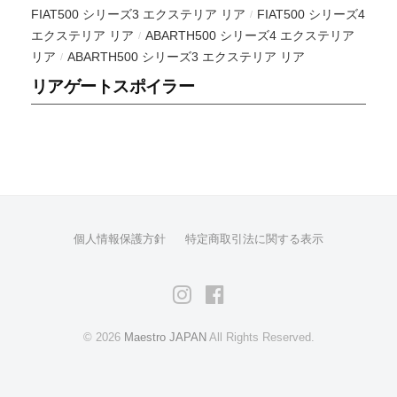
FIAT500 シリーズ3 エクステリア リア
FIAT500 シリーズ4
/
も
エクステリア リア
ABARTH500 シリーズ4 エクステリア
/
の
リア
ABARTH500 シリーズ3 エクステリア リア
/
も
リアゲートスポイラー
ご
提
供
出
来
ま
す
個人情報保護方針
特定商取引法に関する表示
。
ク
ラ
Instagram
Facebook
イ
ア
© 2026
Maestro JAPAN
All Rights Reserved.
ン
ト
の