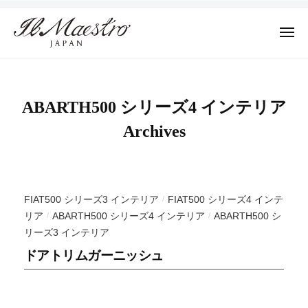
株
ュ
コ
ー
式
ン
会
メ
テ
ニ
社
株
ュ
デ
ン
M
ー
式
ザ
ツ
A
イ
会
E
へ
ABARTH500 シリーズ4 インテリア
ン
社
S
ス
Archives
に
T
M
キ
よ
R
A
ッ
っ
O
E
プ
て
J
S
そ
A
FIAT500 シリーズ3 インテリア
FIAT500 シリーズ4 インテ
/
T
の
P
リア
ABARTH500 シリーズ4 インテリア
ABARTH500 シ
/
/
R
A
プ
リーズ3 インテリア
N
ロ
O
ドアトリムガーニッシュ
ダ
J
ク
A
ト