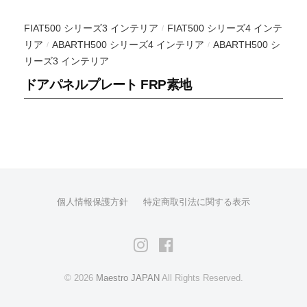
コ
FIAT500 シリーズ3 インテリア
FIAT500 シリーズ4 インテ
/
ン
リア
ABARTH500 シリーズ4 インテリア
ABARTH500 シ
/
/
セ
リーズ3 インテリア
プ
ドアパネルプレート FRP素地
ト
や
そ
の
プ
ロ
投
ダ
稿
個人情報保護方針
特定商取引法に関する表示
ク
の
ト
ペ
の
Instagram
Facebook
ー
マ
ジ
ー
© 2026
Maestro JAPAN
All Rights Reserved.
送
ケ
ッ