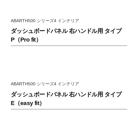
P
の
A
可
N
能
ABARTH500 シリーズ4 インテリア
性
ダッシュボードパネル 右ハンドル用 タイプ
が
P（Pro fit）
無
限
大
で
あ
る
ABARTH500 シリーズ4 インテリア
事
ダッシュボードパネル 右ハンドル用 タイプ
は
E（easy fit）
何
よ
り
も
や